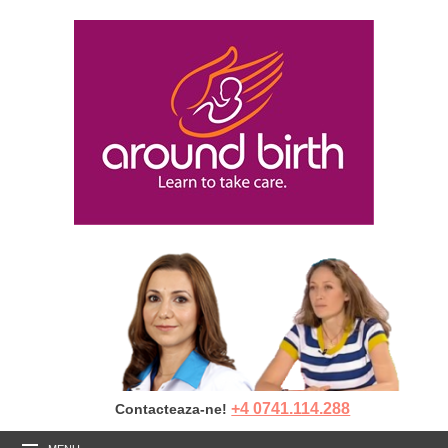
+4 0741.114.288
Contacteaza-ne!