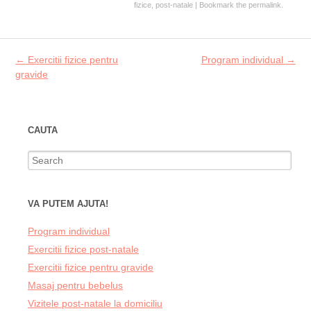
fizice
,
post-natale
| Bookmark the
permalink
.
Post navigation
←
Exercitii fizice pentru
Program individual
→
gravide
CAUTA
Search for:
VA PUTEM AJUTA!
Program individual
Exercitii fizice post-natale
Exercitii fizice pentru gravide
Masaj pentru bebelus
Vizitele post-natale la domiciliu